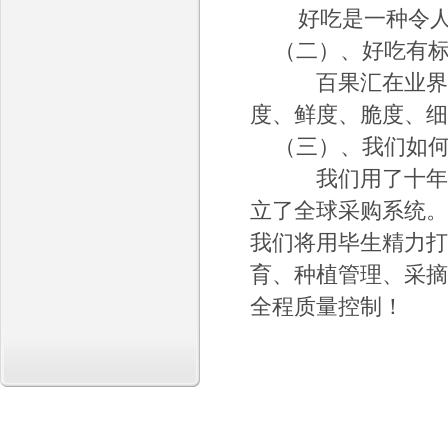
好吃是一种令人
（二）、好吃有
百果汇在业界率
度、鲜度、脆度、细
（三）、我们如
我们用了十年以
立了全球采购系统。
我们将用毕生精力打
育、种植管理、采摘
全程质量控制！