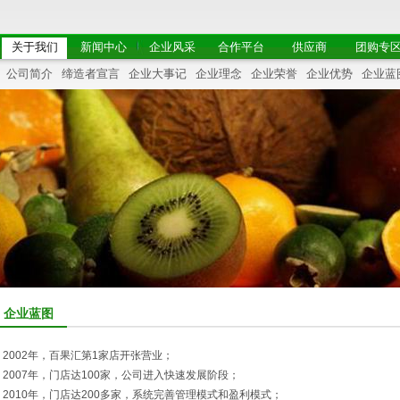
关于我们
新闻中心
企业风采
合作平台
供应商
团购专
公司简介
缔造者宣言
企业大事记
企业理念
企业荣誉
企业优势
企业蓝
企业蓝图
2002年，百果汇第1家店开张营业；
2007年，门店达100家，公司进入快速发展阶段；
2010年，门店达200多家，系统完善管理模式和盈利模式；