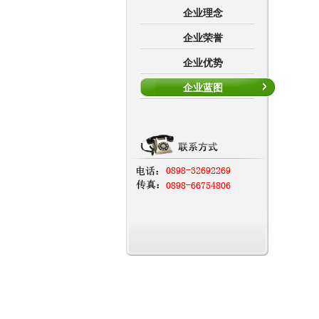
企业理念
企业荣誉
企业优势
企业蓝图